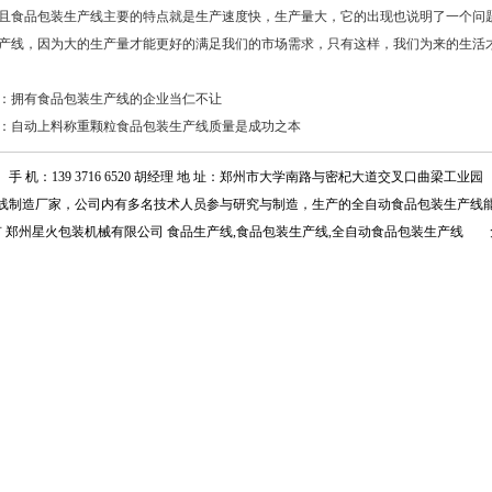
且
食品包装生产线
主要的特点就是生产速度快，生产量大，它的出现也说明了一个问
产线，因为大的生产量才能更好的满足我们的市场需求，只有这样，我们为来的生活
：
拥有食品包装生产线的企业当仁不让
：
自动上料称重颗粒食品包装生产线质量是成功之本
手 机：139 3716 6520 胡经理 地 址：郑州市大学南路与密杞大道交叉口曲梁工业园
线
制造厂家，公司内有多名技术人员参与研究与制造，生产的
全自动食品包装生产线
有 郑州星火包装机械有限公司 食品生产线,食品包装生产线,全自动食品包装生产线