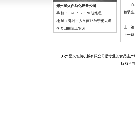
而
郑州星火自动化设备公司
包装生
手 机：139 3716 6520 胡经理
地 址：郑州市大学南路与密杞大道
上一篇
交叉口曲梁工业园
下一篇
郑州星火包装机械有限公司是专业的
食品生产
版权所