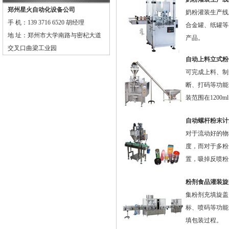
郑州星火自动化设备公司
奶粉灌装生产线
手 机：139 3716 6520 胡经理
合金罐、纸罐等
地 址：郑州市大学南路与密杞大道
产品。
交叉口曲梁工业园
自动上料立式粉
可完成上料、制
断、打码等功能
装范围在1200m
自动螺杆粉末计
对于流动好的物
度，而对于多粉
置，吸掉反喷粉
粉剂食品灌装旋
集粉剂充填旋盖
标、喷码等功能
填包装过程。