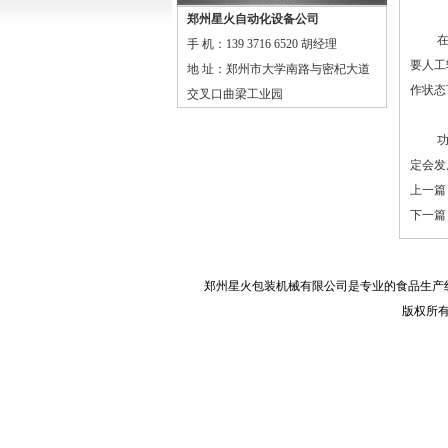
郑州星火自动化设备公司
在创新
手 机：139 3716 6520 胡经理
要人工
地 址：郑州市大学南路与密杞大道
作状态
交叉口曲梁工业园
功能
定会发
上一篇
下一篇
郑州星火包装机械有限公司是专业的
食品生产
版权所