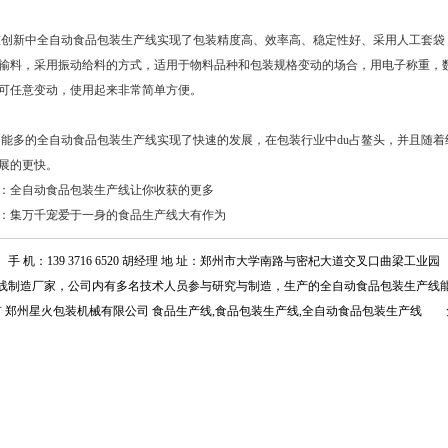
中全自动食品包装生产线实现了包装精度高、效率高、稳定性好、采用人工套袋，
输料，采用振动给料的方式，适用于物料品种和包装规格变动的场合，用电子称重，
可任意变动，使用起来非常简单方便。
多的
全自动食品包装生产线
实现了快速的发展，在包装行业中du占鳌头，并且随
展的更快。
：
全自动食品包装生产线让你收获的更多
：
集万千宠爱于一身的食品生产线大有作为
手 机：139 3716 6520 胡经理 地 址：郑州市大学南路与密杞大道交叉口曲梁工业园
线
制造厂家，公司内有多名技术人员参与研究与制造，生产的
全自动食品包装生产线
有 郑州星火包装机械有限公司 食品生产线,食品包装生产线,全自动食品包装生产线